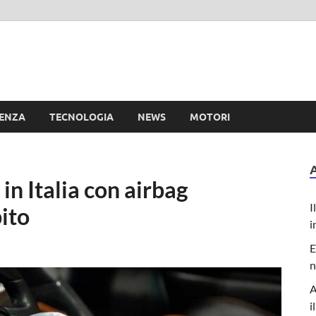
e
IENZA
TECNOLOGIA
NEWS
MOTORI
in Italia con airbag
I
bito
i
E
n
A
i