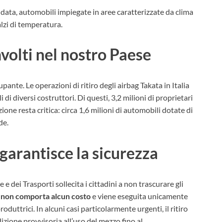
ia data, automobili impiegate in aree caratterizzate da clima
alzi di temperatura.
volti nel nostro Paese
pante. Le operazioni di ritiro degli airbag Takata in Italia
 di diversi costruttori. Di questi, 3,2 milioni di proprietari
zione resta critica: circa 1,6 milioni di automobili dotate di
de.
garantisce la sicurezza
e dei Trasporti sollecita i cittadini a non trascurare gli
o non comporta alcun costo
e viene eseguita unicamente
oduttrici. In alcuni casi particolarmente urgenti, il ritiro
izione provvisoria all’uso del mezzo fino al