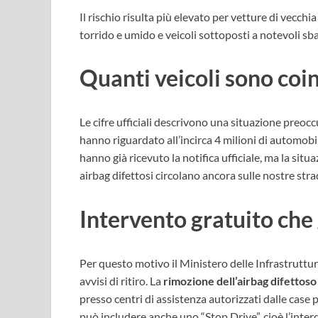
Il rischio risulta più elevato per vetture di vecch
torrido e umido e veicoli sottoposti a notevoli sb
Quanti veicoli sono coin
Le cifre ufficiali descrivono una situazione preoccu
hanno riguardato all’incirca 4 milioni di automobili
hanno già ricevuto la notifica ufficiale, ma la situa
airbag difettosi circolano ancora sulle nostre stra
Intervento gratuito che 
Per questo motivo il Ministero delle Infrastrutture 
avvisi di ritiro. La
rimozione dell’airbag difettos
presso centri di assistenza autorizzati dalle case pr
può includere anche uno “Stop Drive”, cioè l’interd