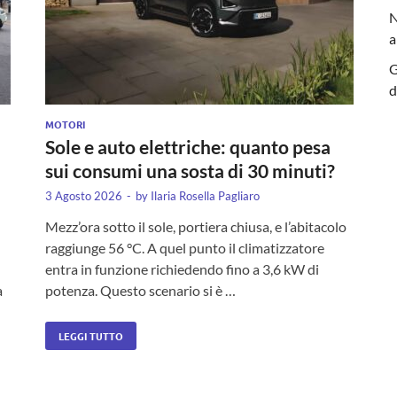
N
a
G
d
MOTORI
Sole e auto elettriche: quanto pesa
sui consumi una sosta di 30 minuti?
3 Agosto 2026
-
by
Ilaria Rosella Pagliaro
Mezz’ora sotto il sole, portiera chiusa, e l’abitacolo
raggiunge 56 °C. A quel punto il climatizzatore
entra in funzione richiedendo fino a 3,6 kW di
a
potenza. Questo scenario si è …
LEGGI TUTTO