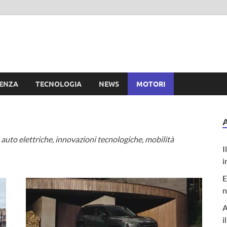
e
IENZA
TECNOLOGIA
NEWS
MOTORI
auto elettriche, innovazioni tecnologiche, mobilità
I
i
E
n
A
i