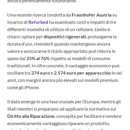
ancora perfettamente funzionante.
Una recente ricerca condotta da
Fraunhofer Austria
su
incarico di
Refurbed
ha esaminato costi e impatti di tre
differenti modalità di utilizzo di un cellulare. L’esito è
chiaro: optare per
dispositivi rigenerati
, prolungarne la
durata d’uso, rivenderli quando mantengono ancora
valore e assicurarne il riciclo appropriato può ridurre le
spese dal
25% al 76%
rispetto ai modelli di consumo
tradizionali. In cifre concrete, il vantaggio economico può
oscillare tra
274 euro
e
2.574 euro per apparecchio
in sei
anni, con margini ancora più elevati sui modelli premium
come gli iPhone.
Il dato emerge in una fase cruciale per l’Europa, mentre gli
Stati membri si preparano ad applicare la normativa sul
Diritto alla Riparazione
, concepita per facilitare e rendere
economicamente vantaggioso riparare un prodotto,