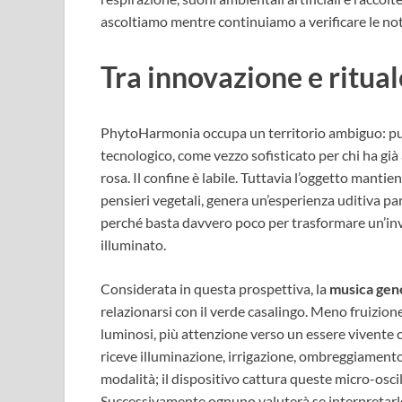
ascoltiamo mentre continuiamo a verificare le notif
Tra innovazione e ritua
PhytoHarmonia occupa un territorio ambiguo: pu
tecnologico, come vezzo sofisticato per chi ha già 
rosa. Il confine è labile. Tuttavia l’oggetto mantie
pensieri vegetali, genera un’esperienza uditiva pa
perché basta davvero poco per trasformare un’in
illuminato.
Considerata in questa prospettiva, la
musica gene
relazionarsi con il verde casalingo. Meno fruizion
luminosi, più attenzione verso un essere vivente 
riceve illuminazione, irrigazione, ombreggiamento,
modalità; il dispositivo cattura queste micro-osci
Successivamente ognuno valuterà se interpretarl