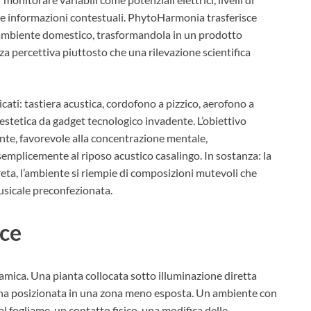
tre informazioni contestuali. PhytoHarmonia trasferisce
ambiente domestico, trasformandola in un prodotto
a percettiva piuttosto che una rilevazione scientifica
ati: tastiera acustica, cordofono a pizzico, aerofono a
estetica da gadget tecnologico invadente. L’obiettivo
nte, favorevole alla concentrazione mentale,
 semplicemente al riposo acustico casalingo. In sostanza: la
preta, l’ambiente si riempie di composizioni mutevoli che
usicale preconfezionata.
oce
namica. Una pianta collocata sotto illuminazione diretta
una posizionata in una zona meno esposta. Un ambiente con
 fogliame, un contatto fisico, una modifica delle