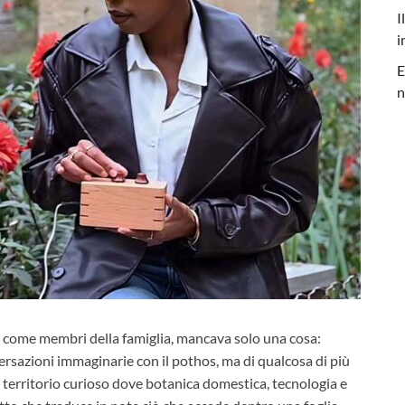
I
i
E
n
te come membri della famiglia, mancava solo una cosa:
ersazioni immaginarie con il pothos, ma di qualcosa di più
territorio curioso dove botanica domestica, tecnologia e