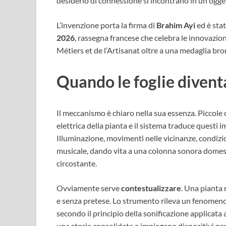
desiderio di connessione si incontrano in un ogge
L’invenzione porta la firma di
Brahim Ayi
ed è stat
2026
, rassegna francese che celebra le innovazi
Métiers et de l’Artisanat oltre a una medaglia bro
Quando le foglie diven
Il meccanismo è chiaro nella sua essenza. Piccole c
elettrica della pianta e il sistema traduce quest
Illuminazione, movimenti nelle vicinanze, condizion
musicale, dando vita a una colonna sonora domesti
circostante.
Ovviamente serve
contestualizzare
. Una pianta
e senza pretese. Lo strumento rileva un fenomeno b
secondo il principio della sonificazione applicata a
una storia consolidata e impiegano dispositivi per m