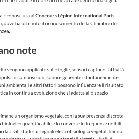
tto che traduce in note ciò che accade dentro una foglia.
a riconosciuta al
Concours Lépine International Paris
oni, dove ha ottenuto il riconoscimento della Chambre des
nzea.
tano note
lip vengono applicate sulle foglie, sensori captano l’attività
i impulsi in composizioni sonore generate istantaneamente.
i ambientali e altri fattori possono influenzare il risultato
ca in continua evoluzione che si adatta allo spazio
 rimane un organismo vegetale, con la sua presenza discreta
iologico quantificabile e lo converte in frequenze udibili,
i dati. Gli studi sui segnali elettrofisiologici vegetali hanno
onitorare variabili come potenziali elettrici, livelli di