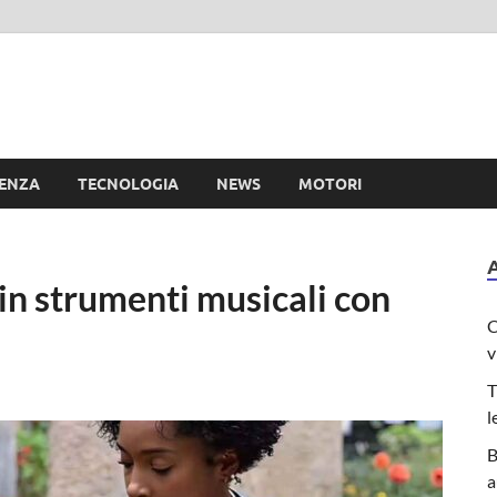
e
IENZA
TECNOLOGIA
NEWS
MOTORI
 in strumenti musicali con
C
v
T
l
B
a