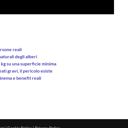
rsone reali
aturali degli alberi
3 kg su una superficie minima
ti gravi, il pericolo esiste
cinema e benefit reali
oni
|
Cookie Policy
|
Privacy Policy