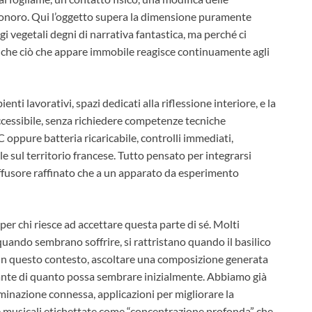
 sonoro. Qui l’oggetto supera la dimensione puramente
 vegetali degni di narrativa fantastica, ma perché ci
nche ciò che appare immobile reagisce continuamente agli
enti lavorativi, spazi dedicati alla riflessione interiore, e la
ccessibile, senza richiedere competenze tecniche
oppure batteria ricaricabile, controlli immediati,
e sul territorio francese. Tutto pensato per integrarsi
iffusore raffinato che a un apparato da esperimento
r chi riesce ad accettare questa parte di sé. Molti
quando sembrano soffrire, si rattristano quando il basilico
n questo contesto, ascoltare una composizione generata
gante di quanto possa sembrare inizialmente. Abbiamo già
luminazione connessa, applicazioni per migliorare la
lte musicali etichettate come “concentrazione profonda” che