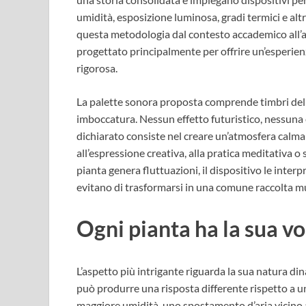
umidità, esposizione luminosa, gradi termici e al
questa metodologia dal contesto accademico all’
progettato principalmente per offrire un’esperienz
rigorosa.
La palette sonora proposta comprende timbri delic
imboccatura. Nessun effetto futuristico, nessuna 
dichiarato consiste nel creare un’atmosfera calma
all’espressione creativa, alla pratica meditativa o
pianta genera fluttuazioni, il dispositivo le inter
evitano di trasformarsi in una comune raccolta m
Ogni pianta ha la sua v
L’aspetto più intrigante riguarda la sua natura di
può produrre una risposta differente rispetto a 
maggiore umidità, uno spostamento d’aria vicino al