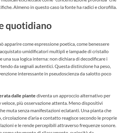
iche. Almeno in questo caso la fonte ha radici e clorofilla.
le quotidiano
ò apparire come espressione poetica, come benessere
acquistato umidificatori multipli e lampade di cristallo
ne una sua logica interna: non dichiara di decodificare i
rtendo da segnali autentici. Questa distinzione ha peso,
venzione interessante in pseudoscienza da salotto poco
rata dalle piante
diventa un approccio alternativo per
e veloce, più osservazione attenta. Meno dispositivi
che muta senza manifestazioni eclatanti. Una pianta che
 circolazione d’aria e contatto reagisce secondo le proprie
llazioni e le rende percepibili attraverso frequenze sonore.
e come strumento di rilassamento, curiosità da