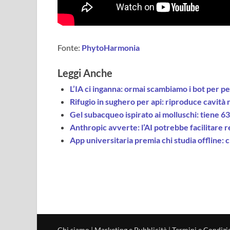
Fonte:
PhytoHarmonia
Leggi Anche
L’IA ci inganna: ormai scambiamo i bot per pe
Rifugio in sughero per api: riproduce cavità n
Gel subacqueo ispirato ai molluschi: tiene 6
Anthropic avverte: l’AI potrebbe facilitare rea
App universitaria premia chi studia offline: 
Chi siamo
|
Marketing e Pubblicità
|
Termini e Condizi