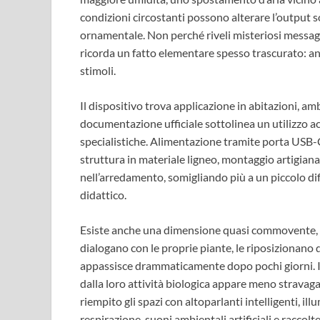
condizioni circostanti possono alterare l’output
ornamentale. Non perché riveli misteriosi messaggi
ricorda un fatto elementare spesso trascurato: a
stimoli.
Il dispositivo trova applicazione in abitazioni, ambi
documentazione ufficiale sottolinea un utilizzo a
specialistiche. Alimentazione tramite porta USB-C 
struttura in materiale ligneo, montaggio artigianal
nell’arredamento, somigliando più a un piccolo d
didattico.
Esiste anche una dimensione quasi commovente, pe
dialogano con le proprie piante, le riposizionano 
appassisce drammaticamente dopo pochi giorni. I
dalla loro attività biologica appare meno strava
riempito gli spazi con altoparlanti intelligenti, il
respirazione, suoni ambientali artificiali e racco