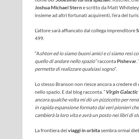
Joshua Michael Stern
e scritto da Matt Whiteley,
insieme ad altri fortunati acquirenti, l’era del turis
L’attore sarà affiancato dal collega imprenditore
S
499.
“A
shton ed io siamo buoni amici e ci siamo resi 
quello di andare nello spazio”
racconta
Pishevar
. 
permette di realizzare qualsiasi sogno
”.
Lo stesso Branson non riesce ancora a credere di es
nello spazio. E dal blog racconta. “
Virgin Galactic
ancora qualche volta mi dò un pizzicotto per rend
in rapida espansione formato dai veri pionieri c
cambierà la loro vita e avrà un posto nei libri di st
La frontiera dei
viaggi in orbita
sembra ormai dietr