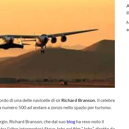
A
i
N
a
ordo di una delle navicelle di sir
Richard Branson.
Il celebre
ta numero 500 ad andare a zonzo nello spazio per turismo.
rgin, Richard Branson, che dal suo
blog
ha reso noto il
 tra l’altro interpreterà Steve Jobs nel film “Jobs”, diretto da