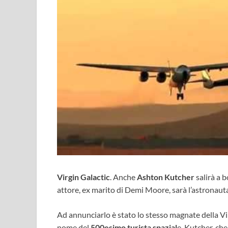
Virgin Galactic
. Anche
Ashton Kutcher
salirà a b
attore, ex marito di Demi Moore, sarà l’astronau
Ad annunciarlo è stato lo stesso magnate della Vi
nome del
500esimo turista spazial
e. Kutcher, che