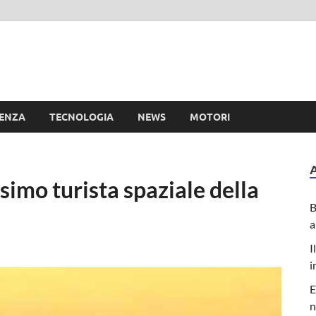
e
IENZA
TECNOLOGIA
NEWS
MOTORI
simo turista spaziale della
B
a
I
i
E
n