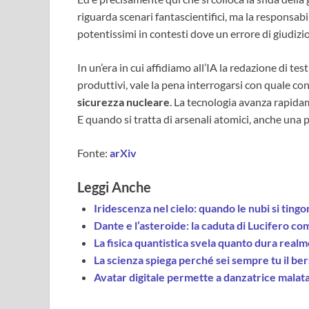
riguarda scenari fantascientifici, ma la responsabil
potentissimi in contesti dove un errore di giudizi
In un’era in cui affidiamo all’IA la redazione di tes
produttivi, vale la pena interrogarsi con quale c
sicurezza nucleare
. La tecnologia avanza rapida
E quando si tratta di arsenali atomici, anche una
Fonte:
arXiv
Leggi Anche
Iridescenza nel cielo: quando le nubi si tingon
Dante e l’asteroide: la caduta di Lucifero c
La fisica quantistica svela quanto dura real
La scienza spiega perché sei sempre tu il ber
Avatar digitale permette a danzatrice malata 