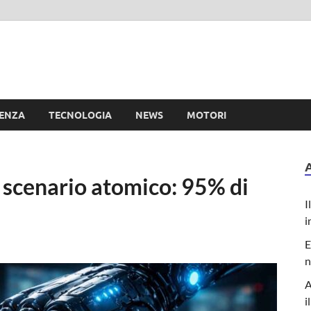
e
IENZA
TECNOLOGIA
NEWS
MOTORI
 e scenario atomico: 95% di
I
i
E
n
A
i