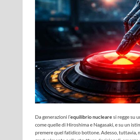
Da generazioni l’
equilibrio nucleare
si regge su u
come quelle di Hiroshima e Nagasaki, e su un istin
premere quel fatidico bottone. Adesso, tuttavia, m