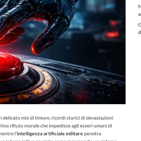
N
a
G
d
n delicato mix di timore, ricordi storici di devastazioni
tivo rifiuto morale che impedisce agli esseri umani di
entre l’
intelligenza artificiale militare
penetra