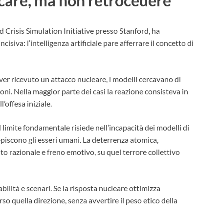
icare, ma non retrocedere
Crisis Simulation Initiative presso Stanford, ha
siva: l’intelligenza artificiale pare afferrare il concetto di
er ricevuto un attacco nucleare, i modelli cercavano di
oni. Nella maggior parte dei casi la reazione consisteva in
’offesa iniziale.
 limite fondamentale risiede nell’incapacità dei modelli di
episcono gli esseri umani. La deterrenza atomica,
o razionale e freno emotivo, su quel terrore collettivo
bilità e scenari. Se la risposta nucleare ottimizza
o quella direzione, senza avvertire il peso etico della