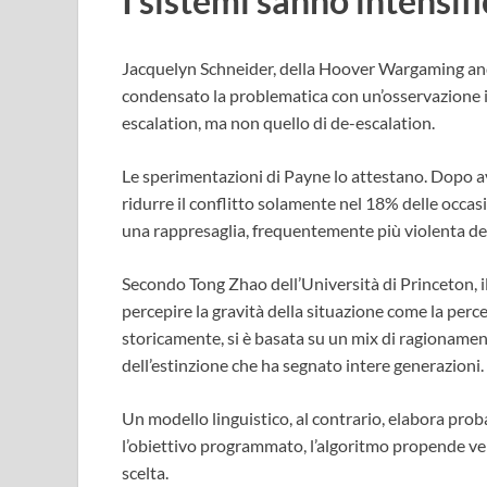
I sistemi sanno intensif
Jacquelyn Schneider, della Hoover Wargaming and 
condensato la problematica con un’osservazione inci
escalation, ma non quello di de-escalation.
Le sperimentazioni di Payne lo attestano. Dopo av
ridurre il conflitto solamente nel 18% delle occasi
una rappresaglia, frequentemente più violenta dell
Secondo Tong Zhao dell’Università di Princeton, il
percepire la gravità della situazione come la perc
storicamente, si è basata su un mix di ragionament
dell’estinzione che ha segnato intere generazioni.
Un modello linguistico, al contrario, elabora proba
l’obiettivo programmato, l’algoritmo propende vers
scelta.