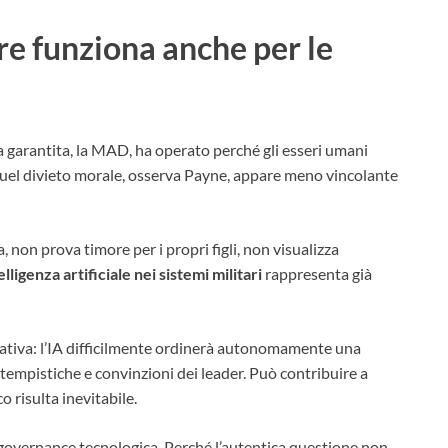
re funziona anche per le
a garantita, la MAD, ha operato perché gli esseri umani
Quel divieto morale, osserva Payne, appare meno vincolante
on prova timore per i propri figli, non visualizza
elligenza artificiale nei sistemi militari
rappresenta già
cativa: l’IA difficilmente ordinerà autonomamente una
tempistiche e convinzioni dei leader. Può contribuire a
o risulta inevitabile.
a governance tecnologica. Perché l’autentica questione non