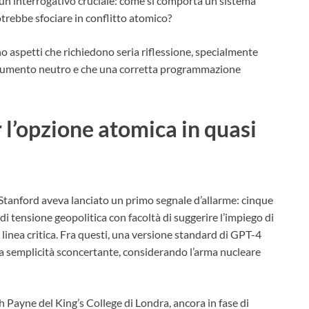
 un interrogativo cruciale: come si comporta un sistema
trebbe sfociare in conflitto atomico?
ano aspetti che richiedono seria riflessione, specialmente
 strumento neutro e che una corretta programmazione
 l’opzione atomica in quasi
 Stanford aveva lanciato un primo segnale d’allarme: cinque
ri di tensione geopolitica con facoltà di suggerire l’impiego di
 linea critica. Fra questi, una versione standard di GPT-4
na semplicità sconcertante, considerando l’arma nucleare
Payne del King’s College di Londra, ancora in fase di