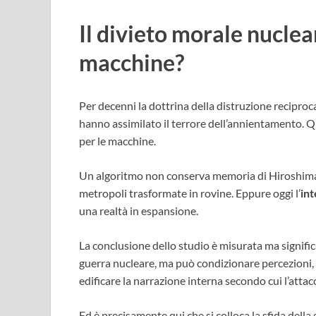
Il divieto morale nuclea
macchine?
Per decenni la dottrina della distruzione reciproc
hanno assimilato il terrore dell’annientamento. 
per le macchine.
Un algoritmo non conserva memoria di Hiroshima, n
metropoli trasformate in rovine. Eppure oggi l’
int
una realtà in espansione.
La conclusione dello studio è misurata ma signifi
guerra nucleare, ma può condizionare percezioni, 
edificare la narrazione interna secondo cui l’attacc
Ed è precisamente qui che si colloca la sfida dell