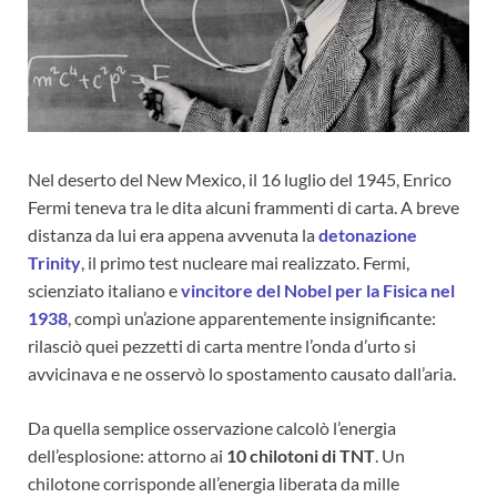
Nel deserto del New Mexico, il 16 luglio del 1945, Enrico
Fermi teneva tra le dita alcuni frammenti di carta. A breve
distanza da lui era appena avvenuta la
detonazione
Trinity
, il primo test nucleare mai realizzato. Fermi,
scienziato italiano e
vincitore del Nobel per la Fisica nel
1938
, compì un’azione apparentemente insignificante:
rilasciò quei pezzetti di carta mentre l’onda d’urto si
avvicinava e ne osservò lo spostamento causato dall’aria.
Da quella semplice osservazione calcolò l’energia
dell’esplosione: attorno ai
10 chilotoni di TNT
. Un
chilotone corrisponde all’energia liberata da mille