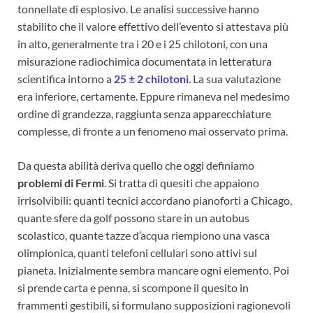
tonnellate di esplosivo. Le analisi successive hanno
stabilito che il valore effettivo dell’evento si attestava più
in alto, generalmente tra i 20 e i 25 chilotoni, con una
misurazione radiochimica documentata in letteratura
scientifica intorno a
25 ± 2 chilotoni
. La sua valutazione
era inferiore, certamente. Eppure rimaneva nel medesimo
ordine di grandezza, raggiunta senza apparecchiature
complesse, di fronte a un fenomeno mai osservato prima.
Da questa abilità deriva quello che oggi definiamo
problemi di Fermi
. Si tratta di quesiti che appaiono
irrisolvibili: quanti tecnici accordano pianoforti a Chicago,
quante sfere da golf possono stare in un autobus
scolastico, quante tazze d’acqua riempiono una vasca
olimpionica, quanti telefoni cellulari sono attivi sul
pianeta. Inizialmente sembra mancare ogni elemento. Poi
si prende carta e penna, si scompone il quesito in
frammenti gestibili, si formulano supposizioni ragionevoli