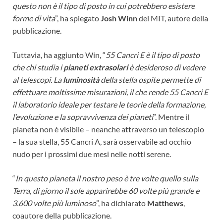
questo non è il tipo di posto in cui potrebbero esistere
forme di vita
”, ha spiegato
Josh Winn
del MIT, autore della
pubblicazione.
Tuttavia, ha aggiunto Win, “
55 Cancri E è il tipo di posto
che chi studia i
pianeti extrasolari
è desideroso di vedere
al telescopi. La
luminosità
della stella ospite permette di
effettuare moltissime misurazioni, il che rende 55 Cancri E
il laboratorio ideale per testare le teorie della formazione,
l’evoluzione e la sopravvivenza dei pianeti
”. Mentre il
pianeta non è visibile – neanche attraverso un telescopio
– la sua stella, 55 Cancri A, sarà osservabile ad occhio
nudo per i prossimi due mesi nelle notti serene.
“
In questo pianeta il nostro peso è tre volte quello sulla
Terra, di giorno il sole apparirebbe 60 volte più grande e
3.600 volte più luminoso
”, ha dichiarato
Matthews
,
coautore della pubblicazione.