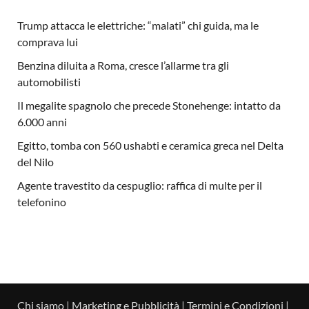
Trump attacca le elettriche: “malati” chi guida, ma le
comprava lui
Benzina diluita a Roma, cresce l’allarme tra gli
automobilisti
Il megalite spagnolo che precede Stonehenge: intatto da
6.000 anni
Egitto, tomba con 560 ushabti e ceramica greca nel Delta
del Nilo
Agente travestito da cespuglio: raffica di multe per il
telefonino
Chi siamo
|
Marketing e Pubblicità
|
Termini e Condizioni
|