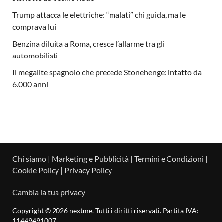
Trump attacca le elettriche: “malati” chi guida, ma le
comprava lui
Benzina diluita a Roma, cresce l’allarme tra gli
automobilisti
Il megalite spagnolo che precede Stonehenge: intatto da
6.000 anni
Chi siamo
|
Marketing e Pubblicità
|
Termini e Condizioni
|
Cookie Policy
|
Privacy Policy
Cambia la tua privacy
Copyright © 2026 nextme. Tutti i diritti riservati. Partita IVA:
11449491007