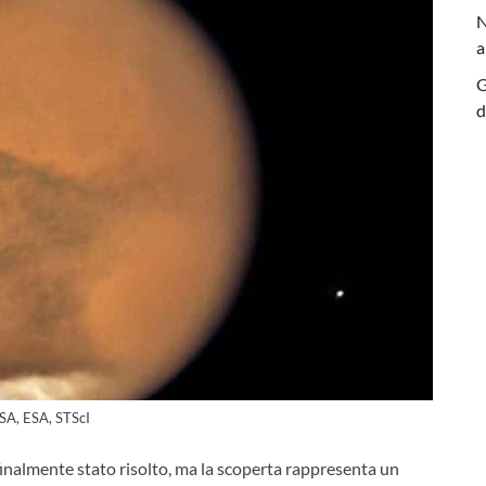
N
a
G
d
A, ESA, STScI
finalmente stato risolto, ma la scoperta rappresenta un