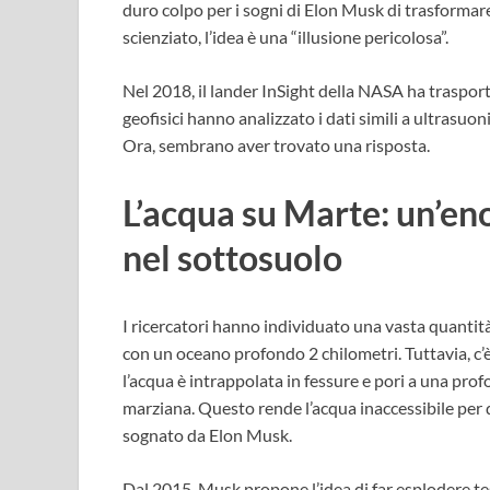
duro colpo per i sogni di Elon Musk di trasforma
scienziato, l’idea è una “illusione pericolosa”.
Nel 2018, il lander InSight della NASA ha trasport
geofisici hanno analizzato i dati simili a ultrasuon
Ora, sembrano aver trovato una risposta.
L’acqua su Marte: un’en
nel sottosuolo
I ricercatori hanno individuato una vasta quantit
con un oceano profondo 2 chilometri. Tuttavia, c’
l’acqua è intrappolata in fessure e pori a una pro
marziana. Questo rende l’acqua inaccessibile per 
sognato da Elon Musk.
Dal 2015, Musk propone l’idea di far esplodere tes