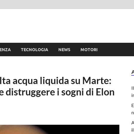
e
IENZA
TECNOLOGIA
NEWS
MOTORI
lta acqua liquida su Marte:
I
 distruggere i sogni di Elon
i
E
n
A
i