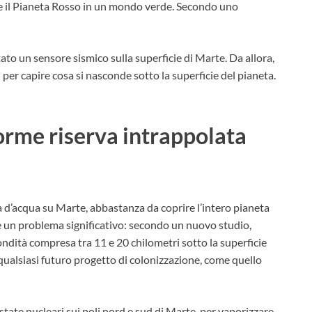
re il Pianeta Rosso in un mondo verde. Secondo uno
ato un sensore sismico sulla superficie di Marte. Da allora,
i per capire cosa si nasconde sotto la superficie del pianeta.
orme riserva intrappolata
à d’acqua su Marte, abbastanza da coprire l’intero pianeta
è un problema significativo: secondo un nuovo studio,
fondità compresa tra 11 e 20 chilometri sotto la superficie
qualsiasi futuro progetto di colonizzazione, come quello
tate nucleari sui poli nord e sud di Marte, per vaporizzare