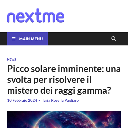
Nextme
MAIN MENU
NEWS
Picco solare imminente: una
svolta per risolvere il
mistero dei raggi gamma?
10 Febbraio 2024
-
Ilaria Rosella Pagliaro