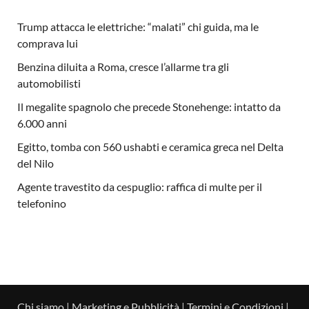
Trump attacca le elettriche: “malati” chi guida, ma le
comprava lui
Benzina diluita a Roma, cresce l’allarme tra gli
automobilisti
Il megalite spagnolo che precede Stonehenge: intatto da
6.000 anni
Egitto, tomba con 560 ushabti e ceramica greca nel Delta
del Nilo
Agente travestito da cespuglio: raffica di multe per il
telefonino
Chi siamo
|
Marketing e Pubblicità
|
Termini e Condizioni
|