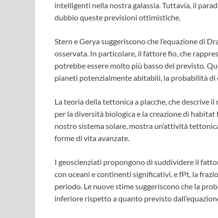
intelligenti nella nostra galassia. Tuttavia, il par
dubbio queste previsioni ottimistiche.
Stern e Gerya suggeriscono che l’equazione di Dra
osservata. In particolare, il fattore fio, che rappre
potrebbe essere molto più basso del previsto. Q
pianeti potenzialmente abitabili, la probabilità di c
La teoria della tettonica a placche, che descrive i
per la diversità biologica e la creazione di habitat 
nostro sistema solare, mostra un’attività tettonica
forme di vita avanzate.
I geoscienziati propongono di suddividere il fattor
con oceani e continenti significativi, e fPt, la fra
periodo. Le nuove stime suggeriscono che la proba
inferiore rispetto a quanto previsto dall’equazione