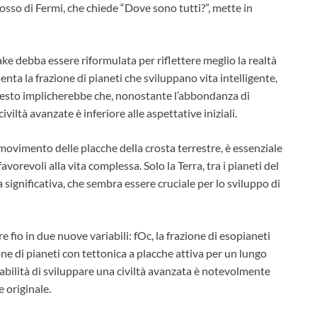
adosso di Fermi, che chiede “Dove sono tutti?”, mette in
ke debba essere riformulata per riflettere meglio la realtà
senta la frazione di pianeti che sviluppano vita intelligente,
uesto implicherebbe che, nonostante l’abbondanza di
iviltà avanzate è inferiore alle aspettative iniziali.
l movimento delle placche della crosta terrestre, è essenziale
favorevoli alla vita complessa. Solo la Terra, tra i pianeti del
 significativa, che sembra essere cruciale per lo sviluppo di
e fio in due nuove variabili: fOc, la frazione di esopianeti
zione di pianeti con tettonica a placche attiva per un lungo
bilità di sviluppare una civiltà avanzata è notevolmente
 originale.