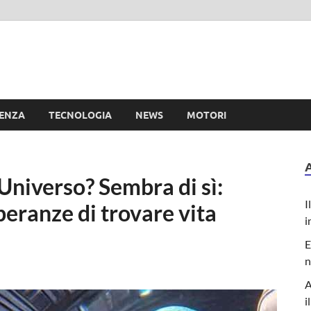
e
IENZA
TECNOLOGIA
NEWS
MOTORI
Universo? Sembra di sì:
I
peranze di trovare vita
i
E
n
A
i