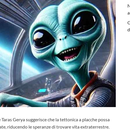
N
a
G
d
e Taras Gerya suggerisce che la tettonica a placche possa
zate, riducendo le speranze di trovare vita extraterrestre.