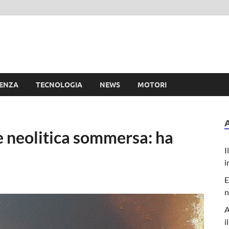
e
IENZA
TECNOLOGIA
NEWS
MOTORI
le neolitica sommersa: ha
I
i
E
n
A
i