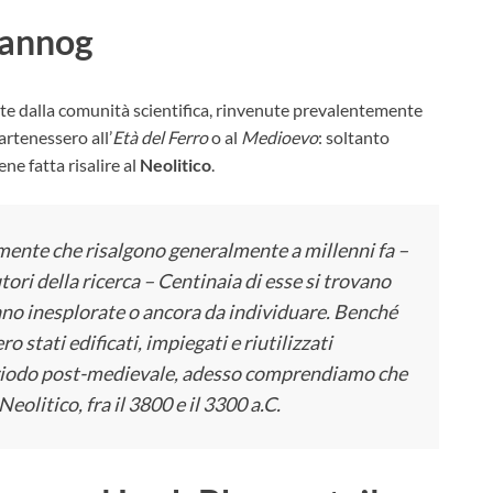
crannog
te dalla comunità scientifica, rinvenute prevalentemente
artenessero all’
Età del Ferro
o al
Medioevo
: soltanto
ene fatta risalire al
Neolitico
.
ialmente che risalgono generalmente a millenni fa –
ori della ricerca – Centinaia di esse si trovano
tano inesplorate o ancora da individuare. Benché
o stati edificati, impiegati e riutilizzati
 periodo post-medievale, adesso comprendiamo che
eolitico, fra il 3800 e il 3300 a.C.