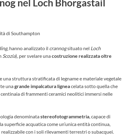
nnog nel Loch Bhorgastail
ità di Southampton
ding
, hanno analizzato il
crannog
situato nel
Loch
in
Scozia
), per svelare una
costruzione realizzata oltre
e una struttura stratificata di legname e materiale vegetale
ente una
grande impalcatura lignea
celata sotto quella che
a centinaia di frammenti ceramici neolitici immersi nelle
odologia denominata
stereofotogrammetria
, capace di
 la superficie acquatica come un’unica entità continua,
ealizzabile con i soli rilevamenti terrestri o subacquei.