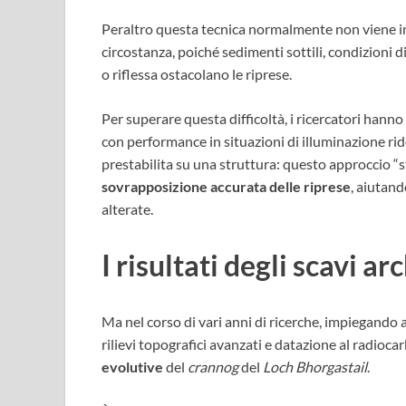
Peraltro questa tecnica normalmente non viene i
circostanza, poiché sedimenti sottili, condizioni d
o riflessa ostacolano le riprese.
Per superare questa difficoltà, i ricercatori han
con performance in situazioni di illuminazione ri
prestabilita su una struttura: questo approccio “s
sovrapposizione accurata delle riprese
, aiutan
alterate.
I risultati degli scavi ar
Ma nel corso di vari anni di ricerche, impiegando
rilievi topografici avanzati e datazione al radioca
evolutive
del
crannog
del
Loch Bhorgastail
.