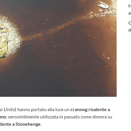
N
a
G
d
o Unito
) hanno portato alla luce un
crannog risalente a
uomo
, verosimilmente utilizzata in passato come dimora su
dente a Stonehenge
.