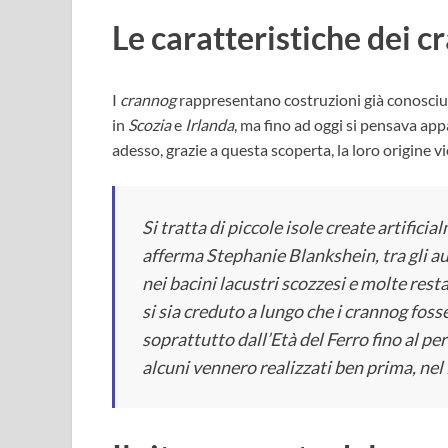
Le caratteristiche dei 
I
crannog
rappresentano costruzioni già conosciu
in
Scozia
e
Irlanda
, ma fino ad oggi si pensava app
adesso, grazie a questa scoperta, la loro origine vi
Si tratta di piccole isole create artific
afferma Stephanie Blankshein, tra gli aut
nei bacini lacustri scozzesi e molte res
si sia creduto a lungo che i crannog fosser
soprattutto dall’Età del Ferro fino al
alcuni vennero realizzati ben prima, nel N