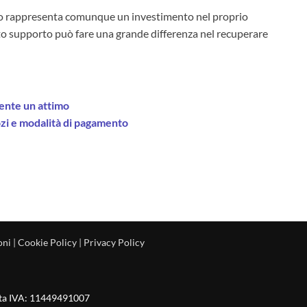
ico rappresenta comunque un investimento nel proprio
to supporto può fare una grande differenza nel recuperare
mente un attimo
zi e modalità di pagamento
oni
|
Cookie Policy
|
Privacy Policy
rtita IVA: 11449491007