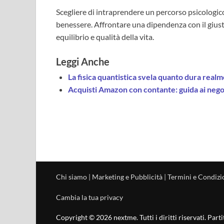
Scegliere di intraprendere un percorso psicolog
benessere. Affrontare una dipendenza con il gius
equilibrio e qualità della vita.
Leggi Anche
La fisica quantistica svela quanto dura real
Acquisti Amazon con contante: guida ai nego
Chi siamo
|
Marketing e Pubblicità
|
Termini e Condizi
Cambia la tua privacy
Copyright © 2026 nextme. Tutti i diritti riservati. Pa