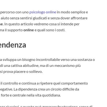
un percorso con uno
psicologo online
in modo semplice e
aiuto senza sentirsi giudicati e senza dover affrontare
se
. In questo articolo vedremo cosa si intende per
ona il supporto
online
e quali sono i costi.
pendenza
a sviluppa un bisogno incontrollabile verso una sostanza o
i una cattiva abitudine, ma di un meccanismo più
si prova piacere o sollievo.
il controllo e continua a ripetere quel comportamento
ative. La dipendenza crea un circolo difficile da
forte e centrale nella vita quotidiana.
nza riuscirci, e questo può generare frustrazione, senso di