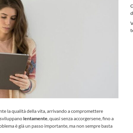
G
d
V
t
e la qualità della vita, arrivando a compromettere
i sviluppano
lentamente
, quasi senza accorgersene, fino a
l problema è già un passo importante, ma non sempre basta