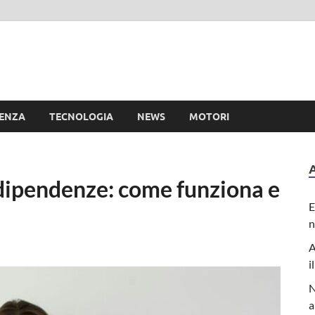
e
IENZA
TECNOLOGIA
NEWS
MOTORI
 dipendenze: come funziona e
E
n
A
i
N
a