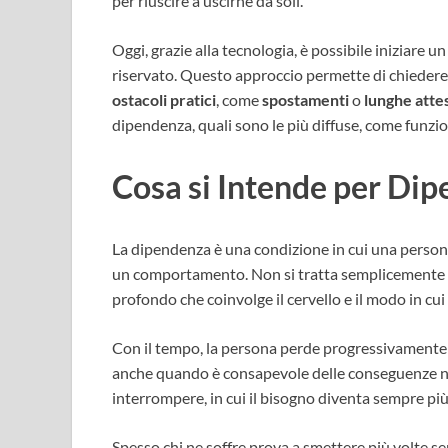
per riuscire a uscirne da soli.
Oggi, grazie alla tecnologia, è possibile iniziare 
riservato. Questo approccio permette di chiedere 
ostacoli
pratici
, come
spostamenti
o
lunghe atte
dipendenza, quali sono le più diffuse, come funzi
Cosa si Intende per Di
La dipendenza è una condizione in cui una person
un comportamento. Non si tratta semplicemente d
profondo che coinvolge il cervello e il modo in cui 
Con il tempo, la persona perde progressivamente 
anche quando è consapevole delle conseguenze neg
interrompere, in cui il bisogno diventa sempre più 
Spesso chi ne soffre prova a smettere più volte se