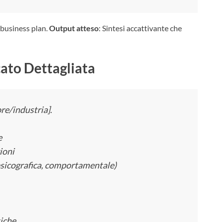
 business plan.
Output atteso
: Sintesi accattivante che
ato Dettagliata
ore/industria].
e
ioni
psicografica, comportamentale)
tiche.