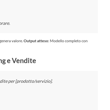
orare.
 genera valore.
Output atteso
: Modello completo con
g e Vendite
ite per [prodotto/servizio].