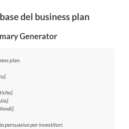
 base del business plan
mary Generator
ess plan.
o].
iche].
zia].
fondi].
 persuasivo per investitori.