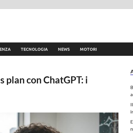
e
IENZA
TECNOLOGIA
NEWS
MOTORI
s plan con ChatGPT: i
B
a
I
i
E
n