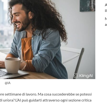
A
i
N
a
@IA
re settimane di lavoro. Ma cosa succederebbe se potessi
un’ora? L’AI può guidarti attraverso ogni sezione critica