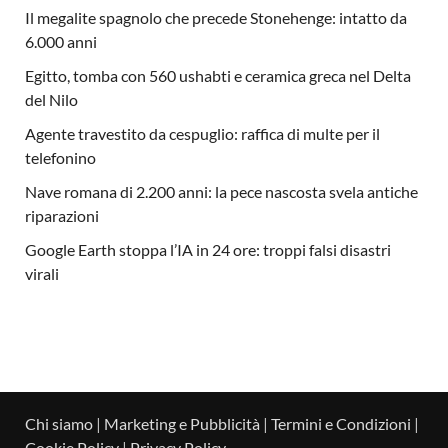
Il megalite spagnolo che precede Stonehenge: intatto da
6.000 anni
Egitto, tomba con 560 ushabti e ceramica greca nel Delta
del Nilo
Agente travestito da cespuglio: raffica di multe per il
telefonino
Nave romana di 2.200 anni: la pece nascosta svela antiche
riparazioni
Google Earth stoppa l’IA in 24 ore: troppi falsi disastri
virali
Chi siamo
|
Marketing e Pubblicità
|
Termini e Condizioni
|
Cookie Policy
|
Privacy Policy