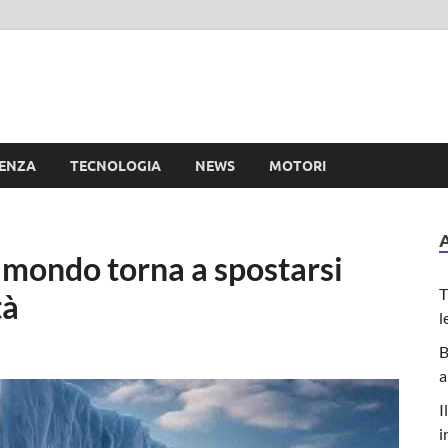
e
IENZA
TECNOLOGIA
NEWS
MOTORI
l mondo torna a spostarsi
T
tà
l
B
a
I
i