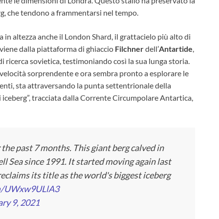
te le dimensioni di Londra. Questo stallo ha preservato la
erg, che tendono a frammentarsi nel tempo.
in altezza anche il London Shard, il grattacielo più alto di
viene dalla piattaforma di ghiaccio
Filchner
dell’
Antartide
,
 ricerca sovietica, testimoniando così la sua lunga storia.
a velocità sorprendente e ora sembra pronto a esplorare le
rrenti, sta attraversando la punta settentrionale della
i iceberg”, tracciata dalla Corrente Circumpolare Antartica,
 the past 7 months. This giant berg calved in
 Sea since 1991. It started moving again last
reclaims its title as the world's biggest iceberg
com/UWxw9ULlA3
ry 9, 2021