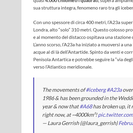
quasi
4.000 chilometri quadrati
, supera ampiamen
sua struttura integra, fenomeno raro tra gli iceb
Con uno spessore di circa 400 metri, l’A23a supera 
Londra, alto “solo” 310 metri. Questo colosso pro
e al momento del distacco ospitava una stazione di
L’anno scorso, l’A23a ha iniziato a muoversi a un
acque al di là dell’Antartide. Spinto da venti e co
Penisola Antartica e potrebbe seguire la “via degl
verso l’Atlantico meridionale.
The movements of
#iceberg
#A23a
over
1986 & has been grounded in the Weddell
year & now that
#A68
has broken up, it 
right now, at ~4000km²!
pic.twitter.
— Laura Gerrish (@laura_gerrish)
Februa