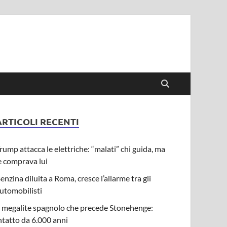
ARTICOLI RECENTI
rump attacca le elettriche: “malati” chi guida, ma
e comprava lui
enzina diluita a Roma, cresce l’allarme tra gli
utomobilisti
l megalite spagnolo che precede Stonehenge:
ntatto da 6.000 anni