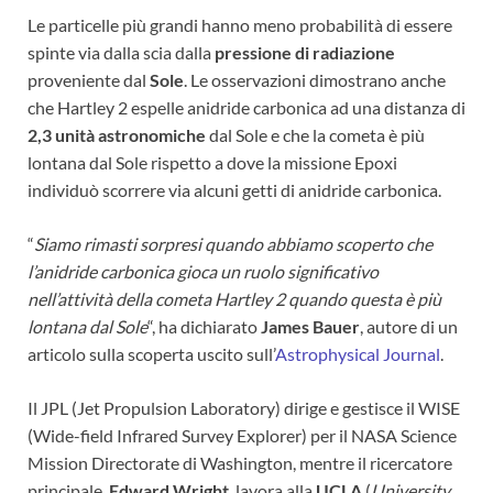
Le particelle più grandi hanno meno probabilità di essere
spinte via dalla scia dalla
pressione di radiazione
proveniente dal
Sole
. Le osservazioni dimostrano anche
che Hartley 2 espelle anidride carbonica ad una distanza di
2,3 unità astronomiche
dal Sole e che la cometa è più
lontana dal Sole rispetto a dove la missione Epoxi
individuò scorrere via alcuni getti di anidride carbonica.
“
Siamo rimasti sorpresi quando abbiamo scoperto che
l’anidride carbonica gioca un ruolo significativo
nell’attività della cometa Hartley 2 quando questa è più
lontana dal Sole
“, ha dichiarato
James Bauer
, autore di un
articolo sulla scoperta uscito sull’
Astrophysical Journal
.
Il JPL (Jet Propulsion Laboratory) dirige e gestisce il WISE
(Wide-field Infrared Survey Explorer) per il NASA Science
Mission Directorate di Washington, mentre il ricercatore
principale,
Edward Wright
, lavora alla
UCLA
(
University