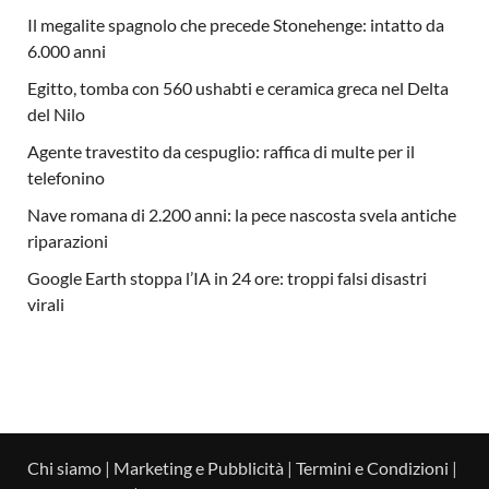
Il megalite spagnolo che precede Stonehenge: intatto da
6.000 anni
Egitto, tomba con 560 ushabti e ceramica greca nel Delta
del Nilo
Agente travestito da cespuglio: raffica di multe per il
telefonino
Nave romana di 2.200 anni: la pece nascosta svela antiche
riparazioni
Google Earth stoppa l’IA in 24 ore: troppi falsi disastri
virali
Chi siamo
|
Marketing e Pubblicità
|
Termini e Condizioni
|